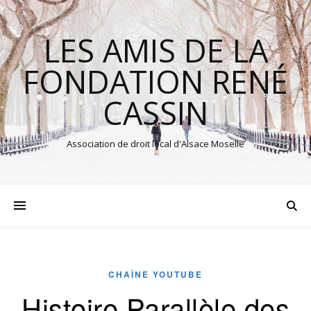
LES AMIS DE LA
FONDATION RENÉ
CASSIN
Association de droit local d'Alsace Moselle
CHAÎNE YOUTUBE
Histoire Parallèle des