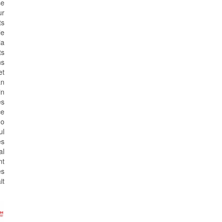
se
ur
ts
le
ia
ts
ns
et
an
in
es
ce
do
ul
ès
al
nt
es
it