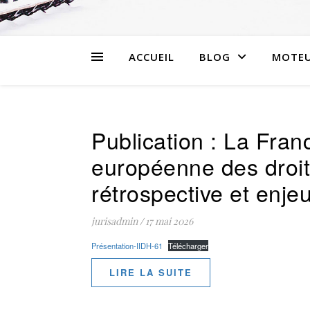
ACCUEIL
BLOG
MOTEU
Publication : La Fran
européenne des droit
rétrospective et enjeu
jurisadmin
/
17 mai 2026
Présentation-IIDH-61
Télécharger
LIRE LA SUITE