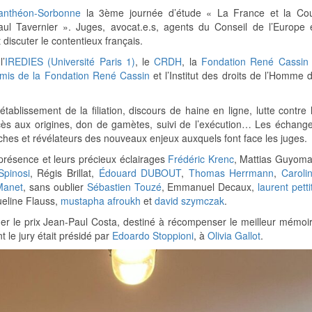
Panthéon-Sorbonne
la 3ème journée d’étude « La France et la Co
l Tavernier ». Juges, avocat.e.s, agents du Conseil de l’Europe 
t discuter le contentieux français.
l’
IREDIES (Université Paris 1)
, le
CRDH
, la
Fondation René Cassin
mis de la Fondation René Cassin
et l’Institut des droits de l’Homme 
tablissement de la filiation, discours de haine en ligne, lutte contre 
ccès aux origines, don de gamètes, suivi de l’exécution… Les échang
riches et révélateurs des nouveaux enjeux auxquels font face les juges.
présence et leurs précieux éclairages
Frédéric Krenc
, Mattias Guyoma
Spinosi
, Régis Brillat,
Édouard DUBOUT
,
Thomas Herrmann
,
Caroli
Manet
, sans oublier
Sébastien Touzé
, Emmanuel Decaux,
laurent pettit
ueline Flauss,
mustapha afroukh
et
david szymczak
.
ner le prix Jean-Paul Costa, destiné à récompenser le meilleur mémoi
t le jury était présidé par
Edoardo Stoppioni
, à
Olivia Gallot
.