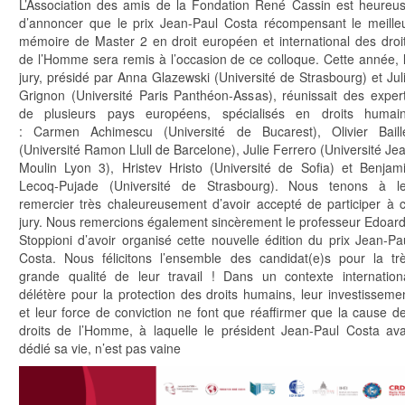
L’Association des amis de la Fondation René Cassin est heureu
d’annoncer que le prix Jean-Paul Costa récompensant le meille
mémoire de Master 2 en droit européen et international des droi
de l’Homme sera remis à l’occasion de ce colloque. Cette année, 
jury, présidé par Anna Glazewski (Université de Strasbourg) et Jul
Grignon (Université Paris Panthéon-Assas), réunissait des exper
de plusieurs pays européens, spécialisés en droits humai
: Carmen Achimescu (Université de Bucarest), Olivier Baill
(Université Ramon Llull de Barcelone), Julie Ferrero (Université Je
Moulin Lyon 3), Hristev Hristo (Université de Sofia) et Benjam
Lecoq-Pujade (Université de Strasbourg). Nous tenons à l
remercier très chaleureusement d’avoir accepté de participer à 
jury. Nous remercions également sincèrement le professeur Edoar
Stoppioni d’avoir organisé cette nouvelle édition du prix Jean-Pa
Costa. Nous félicitons l’ensemble des candidat(e)s pour la tr
grande qualité de leur travail ! Dans un contexte internation
délétère pour la protection des droits humains, leur investisseme
et leur force de conviction ne font que réaffirmer que la cause d
droits de l’Homme, à laquelle le président Jean-Paul Costa ava
dédié sa vie, n’est pas vaine