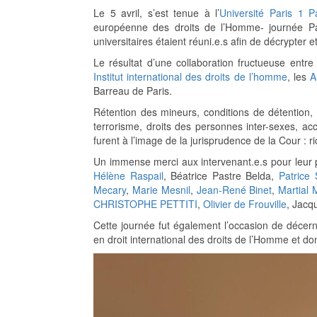
Le 5 avril, s’est tenue à l’
Université Paris 1 
européenne des droits de l’Homme- journée Pau
universitaires étaient réuni.e.s afin de décrypter e
Le résultat d’une collaboration fructueuse entre 
Institut international des droits de l’homme
, les
A
Barreau de Paris.
Rétention des mineurs, conditions de détention, é
terrorisme, droits des personnes inter-sexes, a
furent à l’image de la jurisprudence de la Cour : 
Un immense merci aux intervenant.e.s pour leur 
Hélène Raspail
, Béatrice Pastre Belda,
Patrice 
Mecary
,
Marie Mesnil
,
Jean-René Binet
,
Martial 
CHRISTOPHE PETTITI
,
Olivier de Frouville
, Jacq
Cette journée fut également l’occasion de décer
en droit international des droits de l’Homme et don